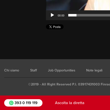
00:00
Chi siamo
Staff
Job Opportunities
Note legali
©2019 - All Right Reserved P.I. 03917431003 Finrad
393 0 119 119
Ascolta la diretta