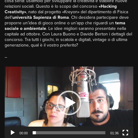
cosa seria: usiamolo per sviluppare la creatività e stabilire nuove
relazioni sociali. Questo è lo scopo del concorso
«Hacking
Creativity»
, nato dal progetto «Kreyon» del dipartimento di Fisica
dell’
università Sapienza di Roma
. Chi desidera partecipare deve
proporre un’idea di gioco online o un’app che riguardi un
tema
sociale o ambientale
. Le idee migliori saranno presentate nella
capitale ad ottobre. Con Laura Buono e Davide Berton i dettagli del
concorso. Tra tutti i giochi, in scatola e digitali, vintage o di ultima
generazione, qual è il vostro preferito?
–
Video
Player
00:00
01:36