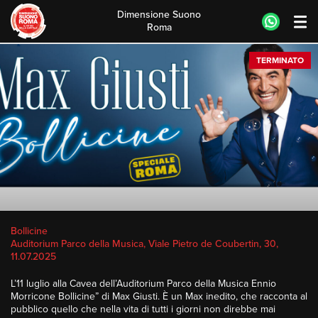
Dimensione Suono
Roma
Skip
TERMINATO
to
content
Bollicine
Auditorium Parco della Musica, Viale Pietro de Coubertin, 30,
11.07.2025
L’11 luglio
alla Cavea dell’Auditorium Parco della Musica Ennio
Morricone Bollicine” di
Max Giusti
. È un
Max
inedito, che racconta al
pubblico quello che nella vita di tutti i giorni non direbbe mai