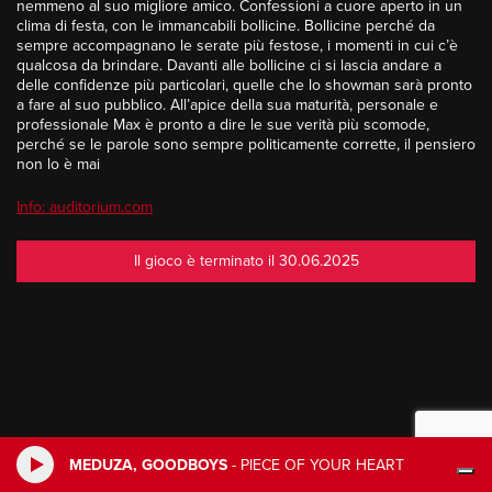
nemmeno al suo migliore amico. Confessioni a cuore aperto in un
clima di festa, con le immancabili bollicine. Bollicine perché da
sempre accompagnano le serate più festose, i momenti in cui c’è
qualcosa da brindare. Davanti alle bollicine ci si lascia andare a
delle confidenze più particolari, quelle che lo showman sarà pronto
a fare al suo pubblico. All’apice della sua maturità, personale e
professionale
Max
è pronto a dire le sue verità più scomode,
perché se le parole sono sempre politicamente corrette, il pensiero
non lo è mai
Info: auditorium.com
Il gioco è terminato il 30.06.2025
MEDUZA, GOODBOYS
-
PIECE OF YOUR HEART